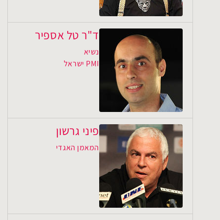
ד"ר טל אספיר
נשיא
PMI ישראל
פיני גרשון
המאמן האגדי