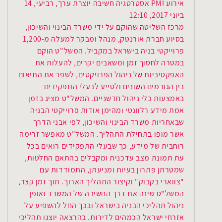
אירוע PMI אסטרטגיה חשיבה יוצרת ערך, רביעי, 14
ביוני 2017, 12:10
מרכז השליטה שהוקם על ידי משרד הבינוי והשיכון,
בסיוע חברת אורנטק, מנהל ומבקר למעלה מ-1,200
פרוייקטי בניה בישראל במקביל. המשל"ט הוקם
במטרה לחסוך זמן ומשאבים יקרים, להעלות את
האפקטיביות של ניהול הפרויקטים, לשפר את התיאום
בין הגורמים השונים ולסייע לבעלי התפקידים
באמצעות כלי ניהול חדשניים. המשל"ט מציג בזמן
אמת מידע רלוונטי ומהימן אודות פרוייקטי הבניה
שבאחריות משרד הבינוי והשיכון, לפי אבני הדרך
אשר מופו בתחילת התהליך. המשל"ט מאפשר זרימה
רוחבית של מידע, כך שבעלי התפקידים רואים בכל
עת תמונת מצב עדכנית ומקבלים בהתאם החלטות,
שמטרתן פתרון בעיות ומניעתן, התמודדות עם
"צווארי בקבוק" וקיצור התהליך הארוך. תוך זמן קצר,
המשל"ט שינה את דרך החשיבה של המשרד ואופן
ניהול תהליכי הבניה בישראל ובכך החל להשפיע על
אזרחי ישראל הכמהים לדירות. בהרצאה יוצגו תהליכי