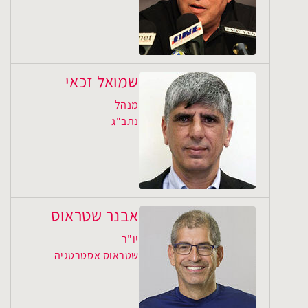
שמואל זכאי
מנהל
נתב"ג
אבנר שטראוס
יו"ר
שטראוס אסטרטגיה