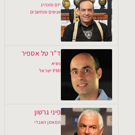
יזם ומנהיג
אנשים ומחשבים
ד"ר טל אספיר
נשיא
PMI ישראל
פיני גרשון
המאמן האגדי