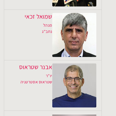
שמואל זכאי
מנהל
נתב"ג
אבנר שטראוס
יו"ר
שטראוס אסטרטגיה