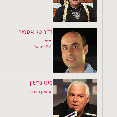
ד"ר טל אספיר
נשיא
PMI ישראל
פיני גרשון
המאמן האגדי