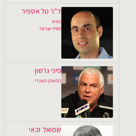
ד"ר טל אספיר
נשיא
PMI ישראל
פיני גרשון
המאמן האגדי
שמואל זכאי