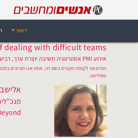
ראשי
ה
f dealing with difficult teams
אירוע PMI אסטרטגיה חשיבה יוצרת ערך, רביעי, 14 ביוני 2017, 12:30
ההרצאה לקוחה מקורס בשם זה, אותו אנו מציעים בחברתי
משליטה.
אלישבע
מנכ"לית
Beyond