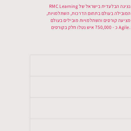
אלישבע הקימה בישראל את חברת Beyond והיא הנציגה הבלעדית בישראל של RMC Learning
חברה המובילה בעולם בתחום הדרכות, השתלמויות,
יעוץ, קורסים וספרים לניהולי פרוייקטים. Beyond מציעה קורסים והשתלמויות מובילים בעולם
ומגוונים בתחומים: ניהולי פרוייקטים, ניתוח עסקי ו .Agile כ - 750,000 איש נטלו חלק בקורסים