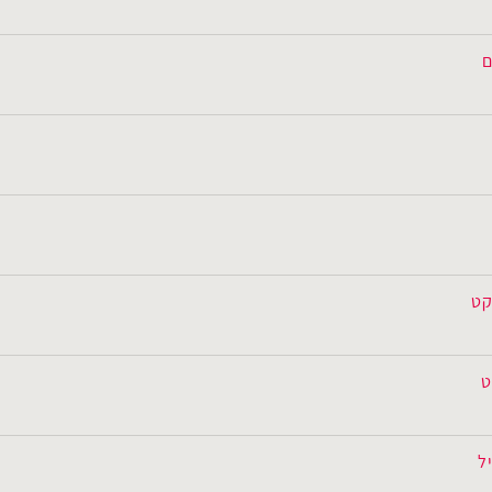
ם
קט
ט
ל