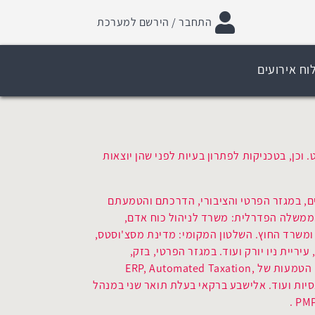
התחבר / הירשם למערכת
וח אירועים
וכן, בטכניקות לפתרון בעיות לפני שהן יוצאות
ים, במגזר הפרטי והציבורי, הדרכתם והטמעתם
הממשלה הפדרלית: משרד לניהול כוח אדם,
משרד החוץ. השלטון המקומי: מדינת מסצ'וסטס,
עיריית ניו יורק ועוד. במגזר הפרטי, בזק,
Verizon, AT&T, Bell Southועוד. תחומים עקריים: הטמעות של ERP, Automated Taxation,
 רכש, מערכות פניננסיות ועוד. אלישבע ברקאי בעלת תואר שני במנהל