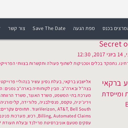
מרצים בכנס
מפת הגעה
Save The Date
צור קשר
ל
Secret o
נו. נתמקד בכלים וטכניקות לשתוף פעולה ותקשרות בצוותי הפרוייקט. 
 ברקאי
אלישבע ברקאי, בעלת נסיון עשיר בנהוליי פרוייקט
בצה"ל ובארה”ב. מבין לקוחותיה בארה"ב נמנים: 
 ומייסדת
מערכת בתי המשפט, משרד האוצר, משרד הרווחה ו
ויריג'יניה, טקסס, פנסילבניה, פלורידה, קליפורניה, 
Billing, Automated Claims,
עסקים מטעם אוניברסיטת מרילנד ובעלת תעודת PMP .